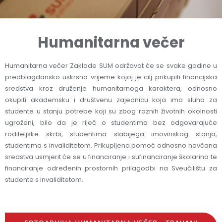
Humanitarna večer
Humanitarna večer Zaklade SUM održavat će se svake godine u
predblagdansko uskrsno vrijeme kojoj je cilj prikupiti financijska
sredstva kroz druženje humanitarnoga karaktera, odnosno
okupiti akademsku i društvenu zajednicu koja ima sluha za
studente u stanju potrebe koji su zbog raznih životnih okolnosti
ugroženi, bilo da je riječ o studentima bez odgovarajuće
roditeljske skrbi, studentima slabijega imovinskog stanja,
studentima s invaliditetom. Prikupljena pomoć odnosno novčana
sredstva usmjerit će se u financiranje i sufinanciranje školarina te
financiranje određenih prostornih prilagodbi na Sveučilištu za
studente s invaliditetom.