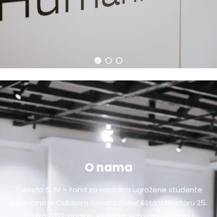
O nama
Zaklada SUM – Fond za socijalno ugrožene studente
osnovana je Odlukom Senata Sveučilišta u Mostaru 25.
ožujka 2022. godine. Rezultat je to osluškivanja i