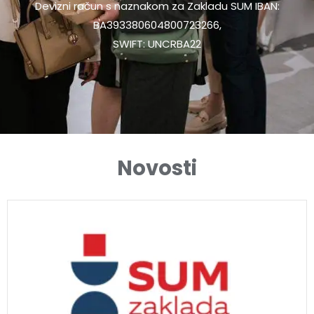
Devizni račun s naznakom za Zakladu SUM IBAN:
BA393380604800723266,
SWIFT: UNCRBA22
Novosti