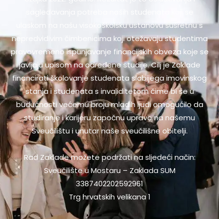
sagledavanja potreba naših studenata koji se
ulaskom na našu visokoškolsku ustanovu susretnu s
nepredvidivim čimbenicima koji otežavaju studentima
pravovremeno ispunjavanje financijskih obveza koje se
javljaju upisom na određene studije. Cilj je Zaklade
financirati školovanje studenata slabijega imovinskog
stanja i studenata s invaliditetom čime bi se u
budućnosti većemu broju mladih ljudi omogućilo da
studiranje i karijeru započnu upravo na našemu
Sveučilištu i unutar naše sveučilišne obitelji.
Rad Zaklade možete podržati na sljedeći način:
Sveučilište u Mostaru – Zaklada SUM
3387402202592961
Trg hrvatskih velikana 1