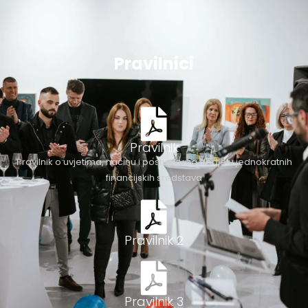
Pravilnici
Pravilnik
Pravilnik o uvjetima, načinu i postupku za dodjelu jednokratnih
financijskih sredstava
Pravilnik 2
Pravilnik 3